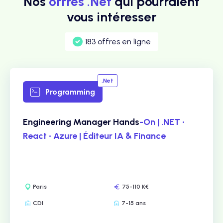
Nos
offres .Net
qui pourraient
vous intéresser
183 offres en ligne
.Net
Programming
Engineering Manager Hands
-On | .NET •
React • Azure | Éditeur IA & Finance
Paris
75-110 K€
CDI
7-15 ans