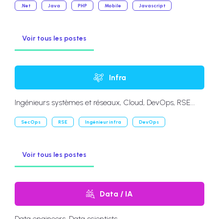
.Net
Java
PHP
Mobile
Javascript
Voir tous les postes
Infra
Ingénieurs systèmes et réseaux, Cloud, DevOps, RSE...
SecOps
RSE
Ingénieur infra
DevOps
Voir tous les postes
Data / IA
Data engineers, Data scientists...