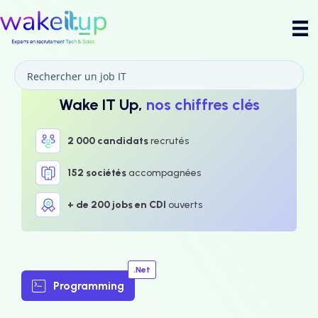
Wake IT Up,
nos chiffres clés
2 000 candidats
recrutés
152 sociétés
accompagnées
+ de 200 jobs en CDI
ouverts
.Net
Programming