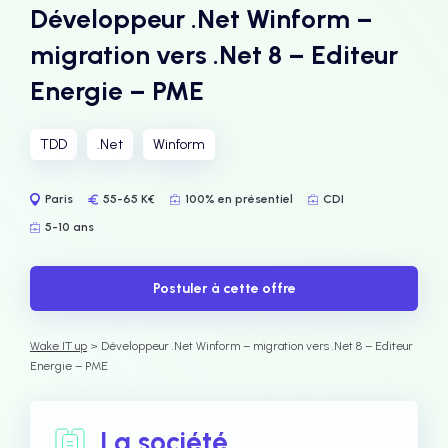
Développeur .Net Winform –
migration vers .Net 8 – Editeur
Energie – PME
TDD
.Net
Winform
Paris
55-65 K€
100% en présentiel
CDI
5-10 ans
Postuler à cette offre
Wake IT up
> Développeur .Net Winform – migration vers .Net 8 – Editeur
Energie – PME
La société