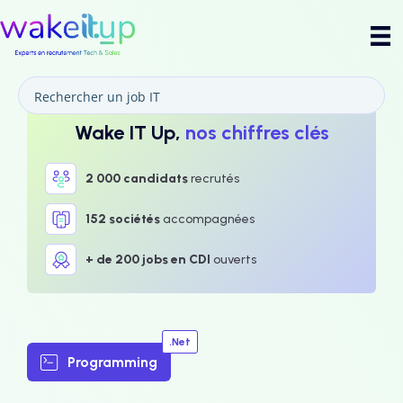
Wake IT Up,
nos chiffres clés
2 000 candidats
recrutés
152 sociétés
accompagnées
+ de 200 jobs en CDI
ouverts
.Net
Programming