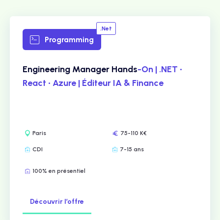
.Net
Programming
Engineering Manager Hands
-On | .NET •
React • Azure | Éditeur IA & Finance
Paris
75-110 K€
CDI
7-15 ans
100% en présentiel
Découvrir l’offre