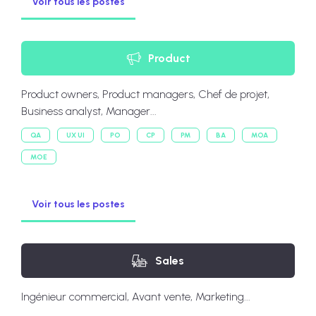
Voir tous les postes
Product
Product owners, Product managers, Chef de projet,
Business analyst, Manager...
QA
UX UI
PO
CP
PM
BA
MOA
MOE
Voir tous les postes
Sales
Ingénieur commercial, Avant vente, Marketing...