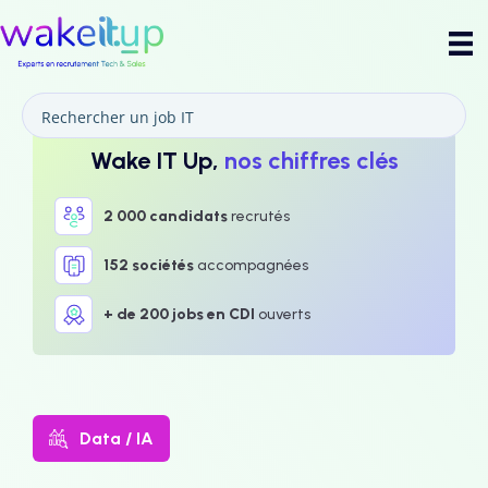
Wake IT Up,
nos chiffres clés
2 000 candidats
recrutés
152 sociétés
accompagnées
+ de 200 jobs en CDI
ouverts
Data / IA