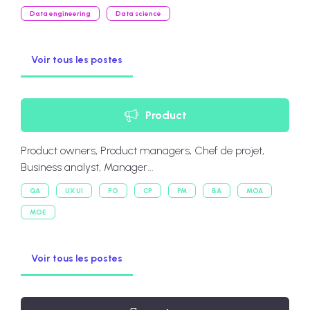
Data engineering
Data science
Voir tous les postes
Product
Product owners, Product managers, Chef de projet,
Business analyst, Manager...
QA
UX UI
PO
CP
PM
BA
MOA
MOE
Voir tous les postes