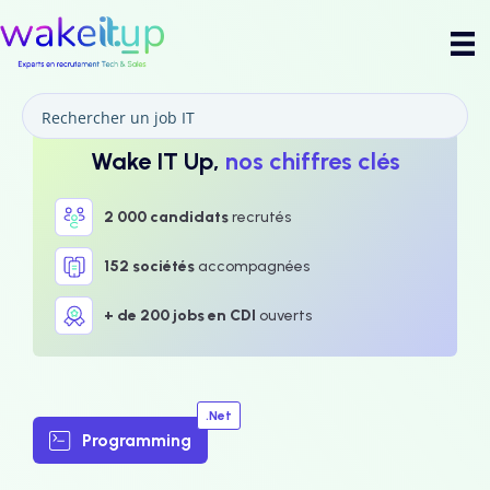
Wake IT Up,
nos chiffres clés
2 000 candidats
recrutés
152 sociétés
accompagnées
+ de 200 jobs en CDI
ouverts
.Net
Programming