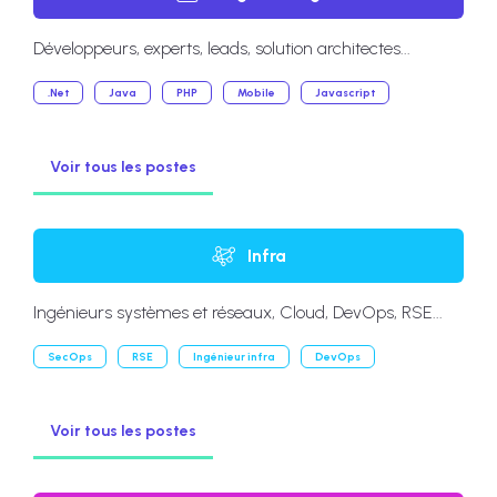
Développeurs, experts, leads, solution architectes...
.Net
Java
PHP
Mobile
Javascript
Voir tous les postes
Infra
Ingénieurs systèmes et réseaux, Cloud, DevOps, RSE...
SecOps
RSE
Ingénieur infra
DevOps
Voir tous les postes