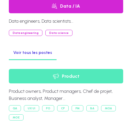
Data / IA
Data engineers, Data scientists...
Data engineering
Data science
Voir tous les postes
Product
Product owners, Product managers, Chef de projet,
Business analyst, Manager...
QA
UX UI
PO
CP
PM
BA
MOA
MOE