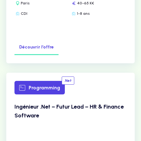
Paris
40-65 K€
CDI
1-8 ans
Découvrir l’offre
.Net
Programming
Ingénieur .Net – Futur Lead – HR & Finance
Software