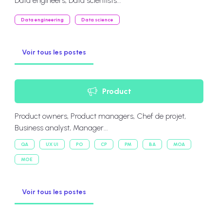
Data engineers, Data scientists...
Data engineering
Data science
Voir tous les postes
Product
Product owners, Product managers, Chef de projet,
Business analyst, Manager...
QA
UX UI
PO
CP
PM
BA
MOA
MOE
Voir tous les postes