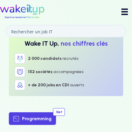
Wake IT Up,
nos chiffres clés
2 000 candidats
recrutés
152 sociétés
accompagnées
+ de 200 jobs en CDI
ouverts
.Net
Programming