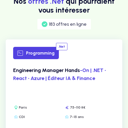
Nos
offres .Net
qui pourraient
vous intéresser
183 offres en ligne
.Net
Programming
Engineering Manager Hands
-On | .NET •
React • Azure | Éditeur IA & Finance
Paris
75-110 K€
CDI
7-15 ans