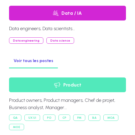
Data / IA
Data engineers, Data scientists...
Data engineering
Data science
Voir tous les postes
Product
Product owners, Product managers, Chef de projet,
Business analyst, Manager...
QA
UX UI
PO
CP
PM
BA
MOA
MOE