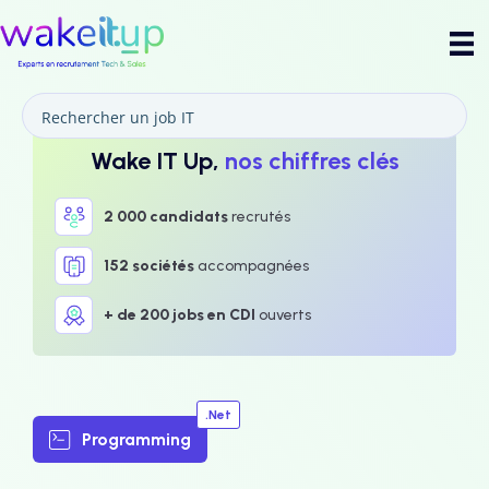
Wake IT Up,
nos chiffres clés
2 000 candidats
recrutés
152 sociétés
accompagnées
+ de 200 jobs en CDI
ouverts
.Net
Programming