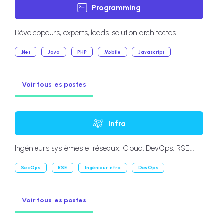
Programming
Développeurs, experts, leads, solution architectes...
.Net
Java
PHP
Mobile
Javascript
Voir tous les postes
Infra
Ingénieurs systèmes et réseaux, Cloud, DevOps, RSE...
SecOps
RSE
Ingénieur infra
DevOps
Voir tous les postes