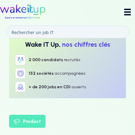
Wake IT Up,
nos chiffres clés
2 000 candidats
recrutés
152 sociétés
accompagnées
+ de 200 jobs en CDI
ouverts
Product