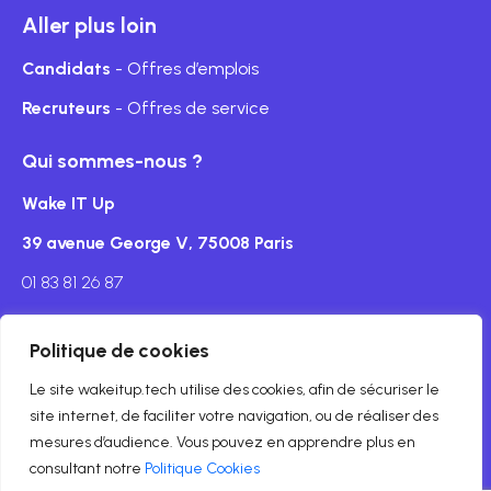
Aller plus loin
Candidats
- Offres d’emplois
Recruteurs
- Offres de service
Qui sommes-nous ?
Wake IT Up
39 avenue George V, 75008 Paris
01 83 81 26 87
Politique de cookies
Le site wakeitup.tech utilise des cookies, afin de sécuriser le
Mentions légales
site internet, de faciliter votre navigation, ou de réaliser des
mesures d’audience. Vous pouvez en apprendre plus en
© Copyright wakeitup.tech 2024
consultant notre
Politique Cookies