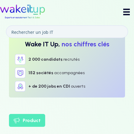
Wake IT Up,
nos chiffres clés
2 000 candidats
recrutés
152 sociétés
accompagnées
+ de 200 jobs en CDI
ouverts
Product