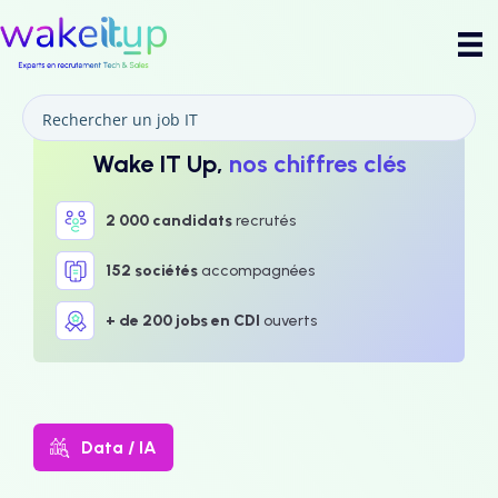
Wake IT Up,
nos chiffres clés
2 000 candidats
recrutés
152 sociétés
accompagnées
+ de 200 jobs en CDI
ouverts
Data / IA