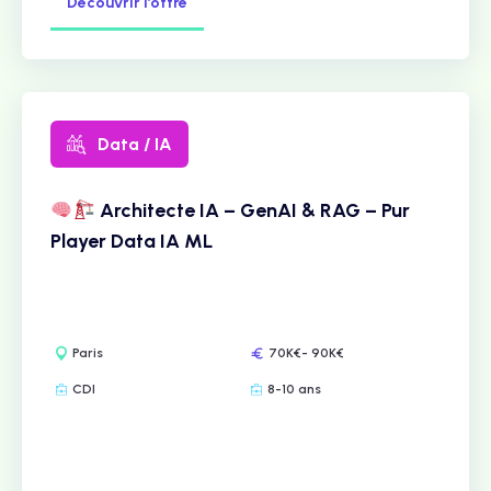
Découvrir l’offre
Data / IA
Architecte IA – GenAI & RAG – Pur
Player Data IA ML
Paris
70K€- 90K€
CDI
8-10 ans