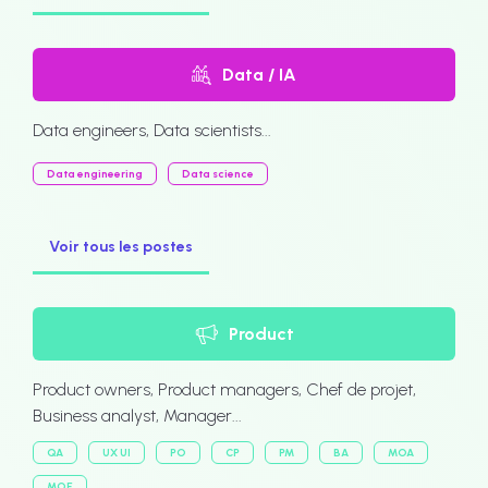
Data / IA
Data engineers, Data scientists...
Data engineering
Data science
Voir tous les postes
Product
Product owners, Product managers, Chef de projet,
Business analyst, Manager...
QA
UX UI
PO
CP
PM
BA
MOA
MOE