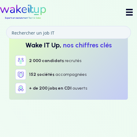
Wake IT Up,
nos chiffres clés
2 000 candidats
recrutés
152 sociétés
accompagnées
+ de 200 jobs en CDI
ouverts